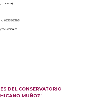
2, Lucena)
ono 663368385
.
aytolucena.es
ES DEL CONSERVATORIO
CHICANO MUÑOZ"