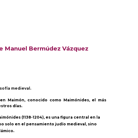
 de Manuel Bermúdez Vázquez
osofía medieval.
 ben Maimón, conocido como Maimónides, el más
stros días.
nides (1138-1204), es una figura central en la
a no solo en el pensamiento judío medieval, sino
lámico.