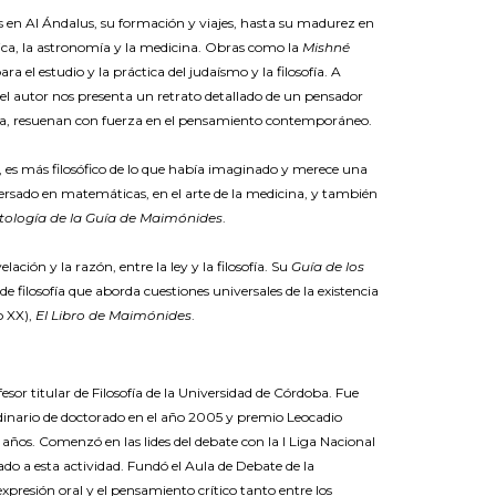
ños en Al Ándalus, su formación y viajes, hasta su madurez en
ínica, la astronomía y la medicina. Obras como la
Mishné
 el estudio y la práctica del judaísmo y la filosofía. A
el autor nos presenta un retrato detallado de un pensador
 ética, resuenan con fuerza en el pensamiento contemporáneo.
, es más filosófico de lo que había imaginado y merece una
e versado en matemáticas, en el arte de la medicina, y también
tología de la Guía de Maimónides
.
ión y la razón, entre la ley y la filosofía. Su
Guía de los
e filosofía que aborda cuestiones universales de la existencia
o XX),
El Libro de Maimónides
.
or titular de Filosofía de la Universidad de Córdoba. Fue
dinario de doctorado en el año 2005 y premio Leocadio
ños. Comenzó en las lides del debate con la I Liga Nacional
ado a esta actividad. Fundó el Aula de Debate de la
presión oral y el pensamiento crítico tanto entre los