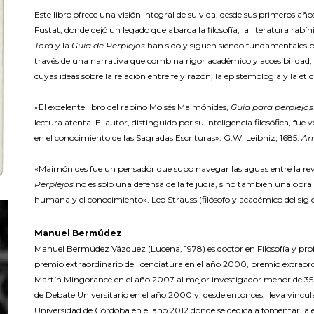
Este libro ofrece una visión integral de su vida, desde sus primeros a
Fustat, donde dejó un legado que abarca la filosofía, la literatura rab
Torá
y la
Guía de Perplejos
han sido y siguen siendo fundamentales para
través de una narrativa que combina rigor académico y accesibilidad, 
cuyas ideas sobre la relación entre fe y razón, la epistemología y la
«El excelente libro del rabino Moisés Maimónides,
Guía para perplejos
lectura atenta. El autor, distinguido por su inteligencia filosófica, fu
en el conocimiento de las Sagradas Escrituras». G.W. Leibniz, 1685.
An
«Maimónides fue un pensador que supo navegar las aguas entre la revelac
Perplejos
no es solo una defensa de la fe judía, sino también una obra d
humana y el conocimiento». Leo Strauss (filósofo y académico del sigl
Manuel Bermúdez
Manuel Bermúdez Vázquez (Lucena, 1978) es doctor en Filosofía y profes
premio extraordinario de licenciatura en el año 2000, premio extraor
Martín Mingorance en el año 2007 al mejor investigador menor de 35 a
de Debate Universitario en el año 2000 y, desde entonces, lleva vincul
Universidad de Córdoba en el año 2012 donde se dedica a fomentar la ex