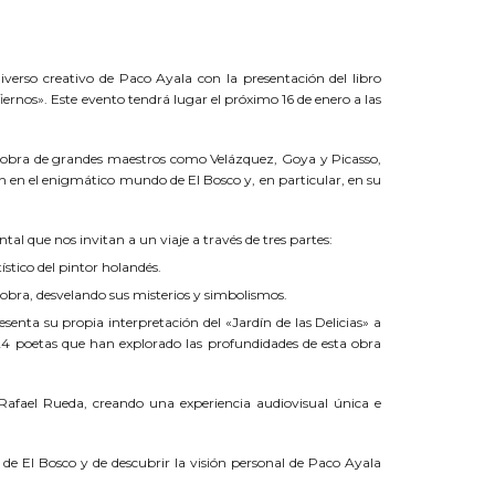
iverso creativo de Paco Ayala con la presentación del libro
iernos». Este evento tendrá lugar el próximo 16 de enero a las
la obra de grandes maestros como Velázquez, Goya y Picasso,
n en el enigmático mundo de El Bosco y, en particular, en su
tal que nos invitan a un viaje a través de tres partes:
ístico del pintor holandés.
a obra, desvelando sus misterios y simbolismos.
enta su propia interpretación del «Jardín de las Delicias» a
24 poetas que han explorado las profundidades de esta obra
Rafael Rueda, creando una experiencia audiovisual única e
de El Bosco y de descubrir la visión personal de Paco Ayala