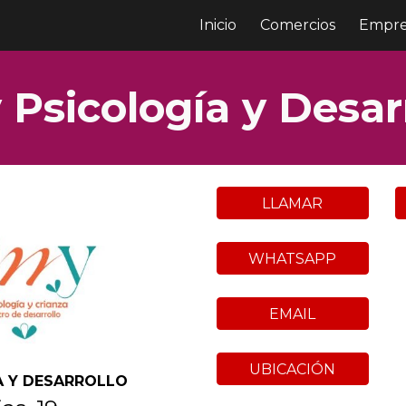
Inicio
Comercios
Empre
ip to main content
Skip to navigat
 Psicología y Desar
LLAMAR
WHATSAPP
EMAIL
UBICACIÓN
A Y DESARROLLO