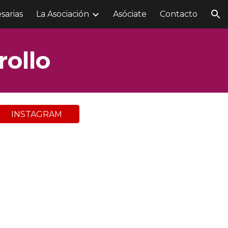
sarias
La Asociación
Asóciate
Contacto
ion
rollo
INSTAGRAM