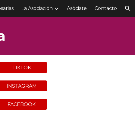
sarias
La Asociación
Asóciate
Contacto
ion
a
TIKTOK
INSTAGRAM
FACEBOOK