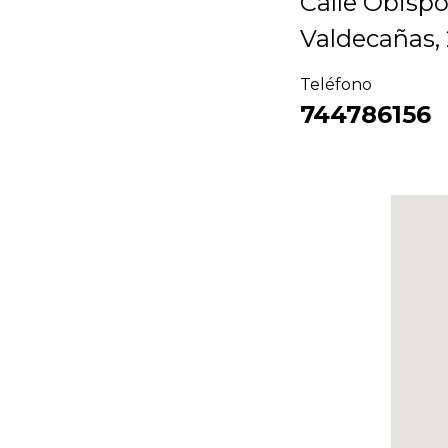
Calle
Obisp
Valdecañas,
Teléfono
744786156