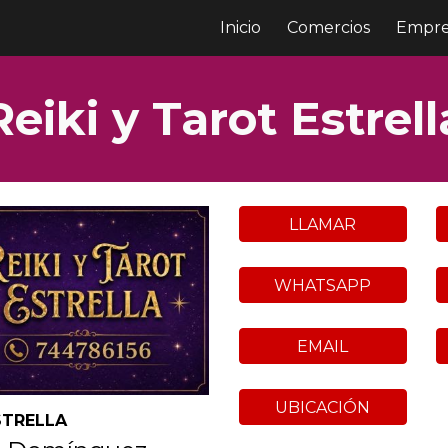
Inicio
Comercios
Empre
ip to main content
Skip to navigat
Reiki y Tarot Estrell
LLAMAR
WHATSAPP
EMAIL
UBICACIÓN
STRELLA