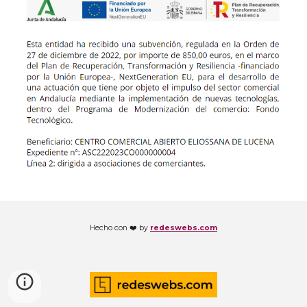
Hecho con ❤️ by
redeswebs.com