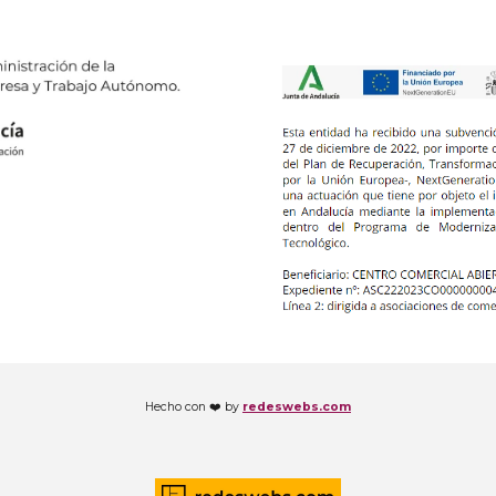
Hecho con ❤️ by
redeswebs.com