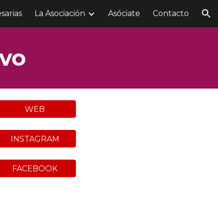
sarias
La Asociación
Asóciate
Contacto
ion
ivo
WEB
INSTAGRAM
FACEBOOK