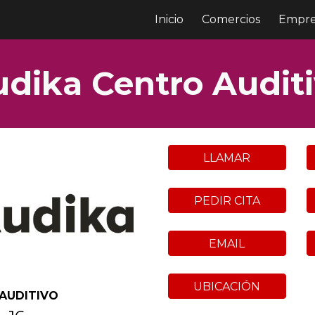
Inicio
Comercios
Empre
ip to main content
Skip to navigat
dika Centro Audit
LLAMAR
PEDIR CITA
EMAIL
UBICACIÓN
AUDITIVO