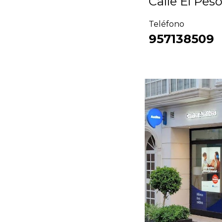
Calle
El Peso
Teléfono
957138509