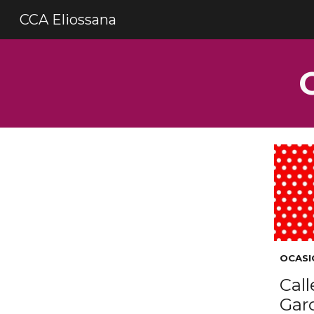
CCA Eliossana
Sk
OCASI
Cal
Garc