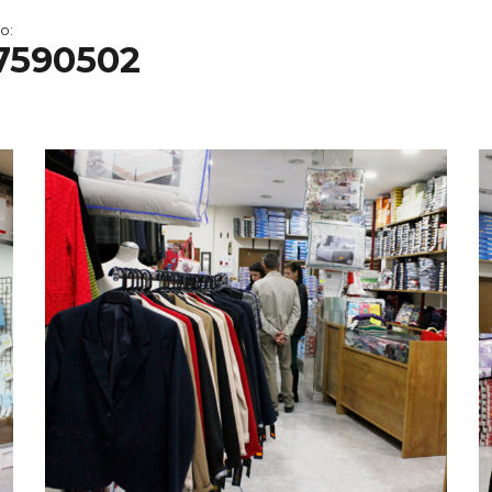
o:
7590502