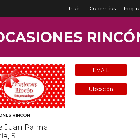
Inicio
Comercios
Empre
ip to main content
Skip to navigat
OCASIONES RINCÓ
EMAIL
Ubicación
ONES RINCÓN
le Juan Palma
ía, 5