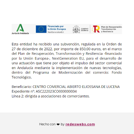
Hecho con ❤️ by
redeswebs.com