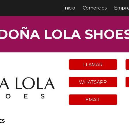
Inicio
Comercios
Empre
ip to main content
Skip to navigat
DOÑA LOLA
SHOE
LLAMAR
WHATSAPP
EMAIL
ES