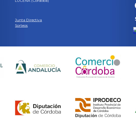
LUCENA (Córdoba)
Junta Directiva
Sorteos