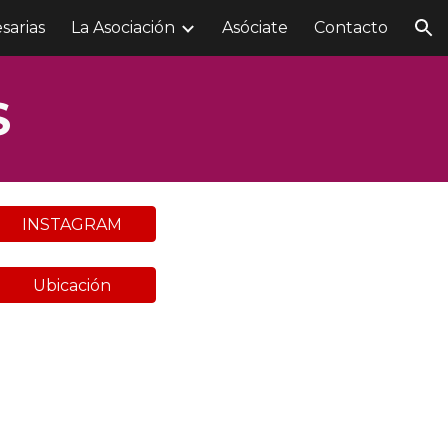
sarias
La Asociación
Asóciate
Contacto
ion
S
INSTAGRAM
Ubicación