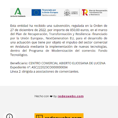
Hecho con ❤️ by
redeswebs.com