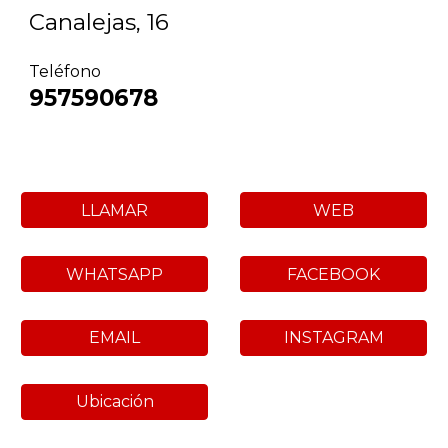
Canalejas, 16
Teléfono
957590678
LLAMAR
WEB
WHATSAPP
FACEBOOK
EMAIL
INSTAGRAM
Ubicación