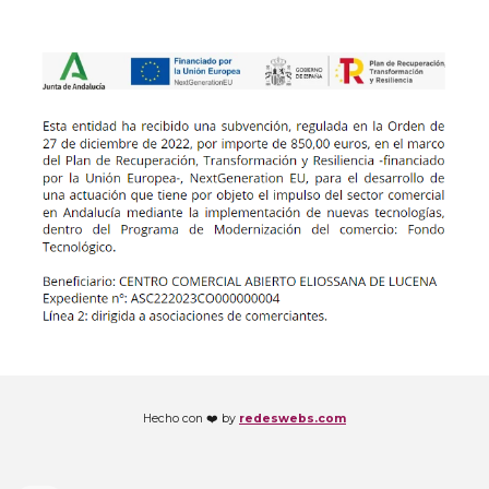
Hecho con ❤️ by
redeswebs.com