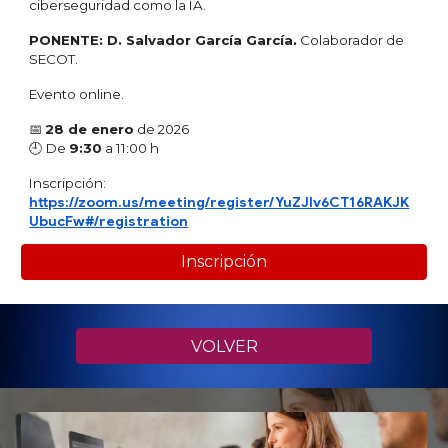
ciberseguridad como la IA.
PONENTE: D. Salvador García García.
Colaborador de
SECOT.
Evento online.
📅
2
8
de enero
de 2026
🕘 De
9:30
a 11:00 h
Inscripción:
https://zoom.us/meeting/register/YuZJlv6CT16RAKJK
UbucFw#/registration
Inscripción
VOLVER