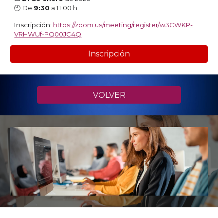
🕘 De
9:30
a 11:00 h
Inscripción:
https://zoom.us/meeting/register/w3CWKP-
VRHWUf-PQ00JC4Q
Inscripción
VOLVER