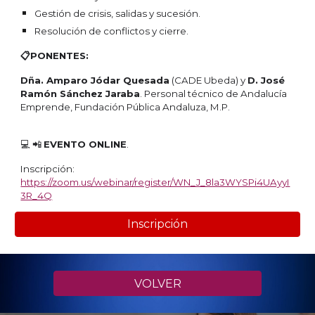
Gestión de crisis, salidas y sucesión.
Resolución de conflictos y cierre.
📋PONENTES:
Dña. Amparo Jódar Quesada
(CADE Ubeda) y
D. José
Ramón Sánchez Jaraba
. Personal técnico de Andalucía
Emprende, Fundación Pública Andaluza, M.P.
💻 📲
EVENTO ONLINE
.
Inscripción:
https://zoom.us/webinar/register/WN_J_8la3WYSPi4UAyyI
3R_4Q
Inscripción
VOLVER