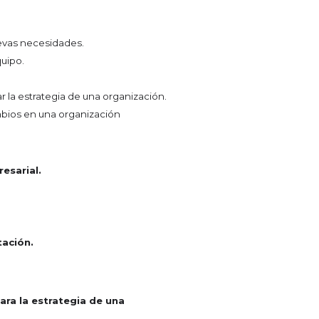
uevas necesidades.
quipo.
 la estrategia de una organización.
mbios en una organización
esarial.
tación.
ra la estrategia de una