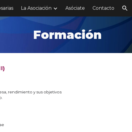
sarias
La Asociación
Asóciate
Contacto
ion
Formación
I)
sa, rendimiento y sus objetivos
o.
dae